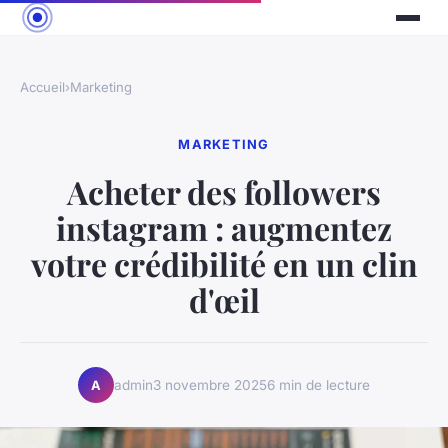
Accueil
›
Marketing
MARKETING
Acheter des followers
instagram : augmentez
votre crédibilité en un clin
d'œil
admin
3 novembre 2025
6 min de lecture
A